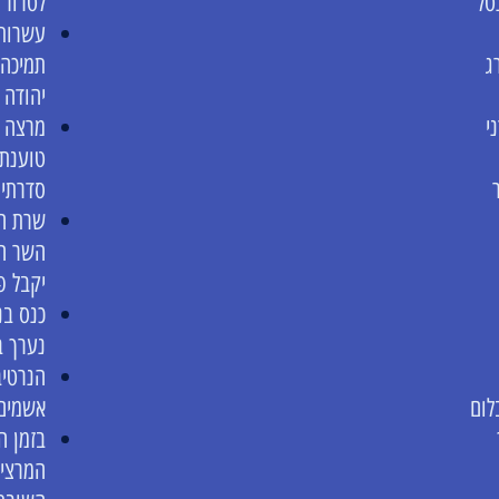
טל
לטרור 
עשרות 
ג
תמיכה 
יהודה 
י
מרצה ב
טוענת 
סדרתי
שרת ה
יקבל פ
כנס בנ
נערך ב
הנרטיב
לום
אשמים
בזמן ה
המרצים