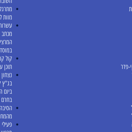
השובת
ת
מתרגלת
מוות ל
עשרות 
מכתב ל
המרצים
במוסד
קול קו
-פדר
תוכן ע
נצחון 
בג"ץ ק
ביום ה
בחרם נ
הסיבה 
מהמחנ
פעילי 