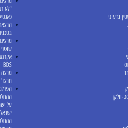
מרצים 
"לא ראו
ין גדעוני
כאנטיש
הרצאת 
בטכניון
מרצים 
שוטרים 
אקדמאי
ס
BDS
זר
מרצה ב
תרצו' 
ק
הפרלמנ
ט-וולקן
ההחלט
על ישר
ישראלי
ההחלט