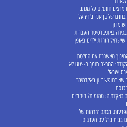
לכאורה
מרצים חותמים על מכתב
בחרם של בן אנד ג'ריז על
ושומרון
כירה באוניברסיטה העברית
שישראל הורגת ילדים באופן
חינוך מאשררת את החלטת
השר הקודם: המרצה תומך ה-BDS לא
רס ישראל
ושא "חופש דיון באקדמיה"
כנסת
 באקדמיה: מהומות? היהודים
פרעות: מכתב הזדהות של
 בבית ברל עם הערבים