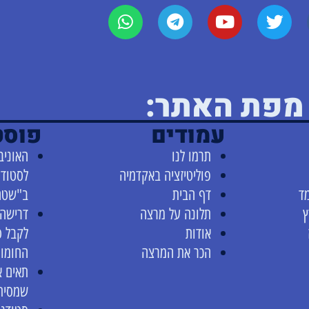
מפת האתר:
עמודים
פוסט
תרמו לנו
האוניב
פוליטיזציה באקדמיה
לסטודנ
ד
דף הבית
ב"שטח
ץ
תלונה על מרצה
דרישה 
אודות
לקבל 
הכר את המרצה
החומו
תאים א
שמסיתי