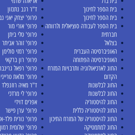
בית ברל
אריאלה שדמי
בית הספר לחינוך
ד"ר רגב נתנזון
בית הספר לחינוך
פרופ' יצחק יאני נב
בית הספר לעבודה סוציאלית ולרווחה
פרופ' אורי מור
חברתית
פרופ' טלי ביתן
בצלאל
פרופ' זוהר אביתר
האוניברסיטה העברית
פרופ' רמזי סולימן
האוניברסיטה הפתוחה
פרופ' רון ברקאי
החוג לארכיאולוגיה ותרבויות המזרח
פרופ' רפאל גרינבר
הקדום
פרופ' מלאת טריינין
החוג לבלשנות
ד"ר מאיה רוזנפלד
החוג לבלשנות
פרופ' לי מרדכי
החוג להיסטוריה
אפרים דוידי
החוג להיסטוריה כללית
פרופ' ערן פישר
החוג להיסטוריה של המזרח התיכון
פרופ' נורית פלד-אל
החוג למתמטיקה
פרופ' שלומית רמון-