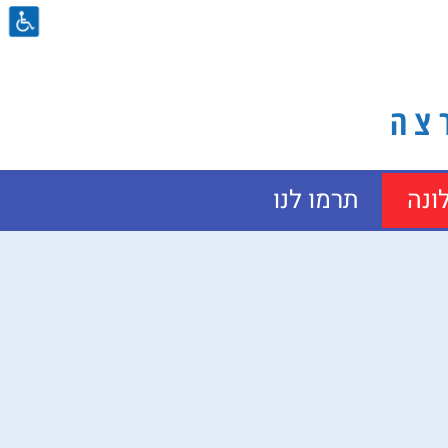
ה​
ונה
תרמו לנו