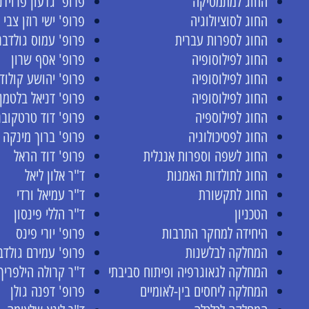
החוג למתמטיקה
פרופ' גדעון פרוידנ
החוג לסוציולוגיה
פרופ' ישי רוזן צבי
החוג לספרות עברית
פרופ' עמוס גולדבר
החוג לפילוסופיה
פרופ' אסף שרון
החוג לפילוסופיה
פרופ' יהושע קולודנ
החוג לפילוסופיה
פרופ' דניאל בלטמן
החוג לפילוספיה
פרופ' דוד טרטקובר
החוג לפסיכולוגיה
פרופ' ברוך מינקה
החוג לשפה וספרות אנגלית
פרופ' דוד הראל
החוג לתולדות האמנות
ד"ר אלון ליאל
החוג לתקשורת
ד"ר עמיאל ורדי
הטכניון
ד"ר הללי פינסון
היחידה למחקר התרבות
פרופ' יורי פינס
המחלקה לבלשנות
פרופ' עמירם גולדב
המחלקה לגאוגרפיה ופיתוח סביבתי
ד"ר קרולה הילפריך
המחלקה ליחסים בין-לאומיים
פרופ' דפנה גולן