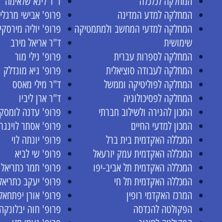
המחלקה לכלכלה
ד"ר לינא שלאימה
המחלקה למדע המדינה
פרופ' אבישי מרגלי
המחלקה למדעי המחשב ולמתמטיקה
פרופ' יוליה מירסקי
שימושית
ד"ר אריאל מירב
המחלקה לספרות עברית
פרופ' נילי מור
המחלקה לעבודה סוציאלית
פרופ' גיא מונדלק
המחלקה לפוליטיקה וממשל
ד"ר מילי מאסס
המחלקה לפסיכולוגיה
ד"ר ארן ליביו
המכון להגירה ולשילוב חברתי
פרופ' עדנה לומסקי
המכון למדעי החיים
פרופ' אסתר לוינגר
המכללה האקדמית בית ברל
פרופ' יונתה לוי
המכללה האקדמית עמק יזרעאל
פרופ' שי לביא
המכללה האקדמית תל אביב-יפו
פרופ' תמר כתריאל
המכללה האקדמית תל חי
פרופ' יעקב כתריאל
המרכז האקדמי רופין
פרופ' אורן יפתחאל
הפקולטה להנדסה
פרופ' חוה יבלונקה