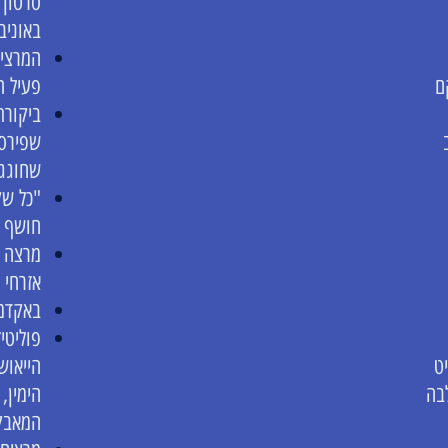
סרטון 
באוניב
המרצים
ם
פעיל ח
ביקורת
שפירסמ
שחוגג
"כל שק
חושף א
מרצה ב
אזרחי
באקדמי
פוליטיז
ט
הייאוש
בה
הימין,
המאבק 