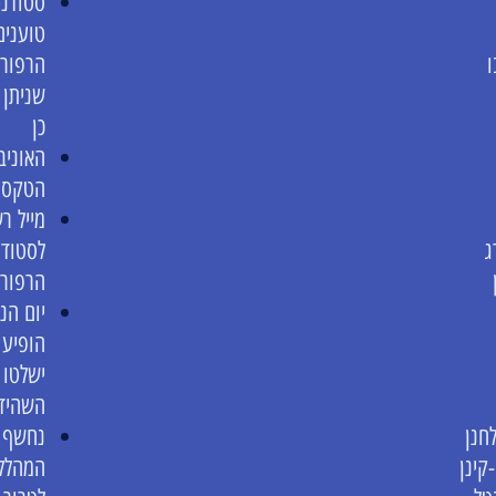
סטודנט
טוענים
ו
הרפורמ
שניתן 
כן
האוניב
הטקסים
מייל ר
ג
לסטודנ
הרפור
יום הנ
הופיע 
ישלטו 
השהיד
חנן
נחשף כ
קינן
המהללת