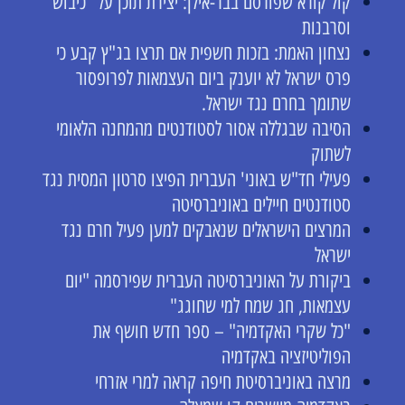
קול קורא שפורסם בבר-אילן: יצירת תוכן על "כיבוש"
וסרבנות
נצחון האמת: בזכות חשפית אם תרצו בג"ץ קבע כי
פרס ישראל לא יוענק ביום העצמאות לפרופסור
שתומך בחרם נגד ישראל.
הסיבה שבגללה אסור לסטודנטים מהמחנה הלאומי
לשתוק
פעילי חד"ש באוני' העברית הפיצו סרטון המסית נגד
סטודנטים חיילים באוניברסיטה
המרצים הישראלים שנאבקים למען פעיל חרם נגד
ישראל
ביקורת על האוניברסיטה העברית שפירסמה "יום
עצמאות, חג שמח למי שחוגג"
"כל שקרי האקדמיה" – ספר חדש חושף את
הפוליטיזציה באקדמיה
מרצה באוניברסיטת חיפה קראה למרי אזרחי