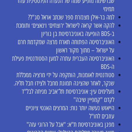
שברשימה מופיע שמה של הנערה הפלסטינית עהד
תמימי
למה בר-אילן מצנזרת ספר שכתב אראל סג"ל?
להקה אשר קראה לישראל ׳רוצחים׳ ו׳נאצים׳ ותומכת
ב-BDS הופיעה באוניברסיטת בן גוריון
האוניברסיטה הפתוחה תארח מרצה שמקדמת חרם
על ישראל – מתוך מקור ראשון
האוניברסיטה העברית עתרה למען הסטודנטית פעילת
ה-BDS
סטודנטית לאומנות, הותקפה על ידי מרציה ממכללת
שנקר, לאחר שהציגה תמונת מחבל ולצידו חבל תליה.
מעלימים עין: אוניברסיטת תל־אביב מניחה לבל"ד
לקדם "קמפיין שיבה"
הייאוש נעשה יותר נוח: המרצים האנטי ציוניים
עוזבים לחו"ל
מפגן באוניברסיטת ת"א: "אבל על הרוגי עזה"