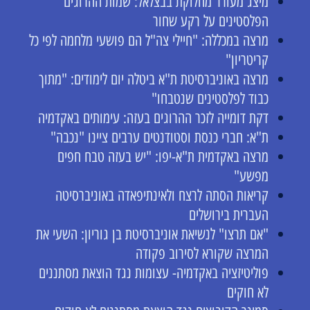
מיצג מעורר מחלוקת בבצלאל: שמות ההרוגים
הפלסטינים על רקע שחור
מרצה במכללה: "חיילי צה"ל הם פושעי מלחמה לפי כל
קריטריון"
מרצה באוניברסיטת ת"א ביטלה יום לימודים: "מתוך
כבוד לפלסטינים שנטבחו"
דקת דומייה לזכר ההרוגים בעזה: עימותים באקדמיה
ת"א: חברי כנסת וסטודנטים ערבים ציינו "נכבה"
מרצה באקדמית ת"א-יפו: "יש בעזה טבח חפים
מפשע"
קריאות הסתה לרצח ולאינתיפאדה באוניברסיטה
העברית בירושלים
"אם תרצו" לנשיאת אוניברסיטת בן גוריון: השעי את
המרצה שקורא לסירוב פקודה
פוליטיזציה באקדמיה- עצומות נגד הוצאת מסתננים
לא חוקים