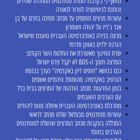
נחשף כי בקרבנו לומדת סטודנטית המהללת שהידים
ונותנת לגיטימציה לטרור לכאורה
עשרות מרצים חותמים על מכתב תמיכה בחרם של בן
אנד ג'ריז על יהודה ושומרון
מרצה בכירה באוניברסיטה העברית טוענת שישראל
הורגת ילדים באופן סדרתי
שרת החינוך מאשררת את החלטת השר הקודם:
המרצה תומך ה-BDS לא יקבל פרס ישראל
כנס בנושא "חופש דיון באקדמיה" נערך בכנסת
הנרטיב באקדמיה: מהומות? היהודים אשמים
בזמן הפרעות: מכתב הזדהות של המרצים בבית ברל
עם הערבים השובתים
מתרגלת באוניברסיטה העברית איחלה מוות ליהודים
עשרות סטודנטים מבצלאל שלחו מכתב לראשי
המכללה בעקבות מכתב המרצים שנשלח לסטודנטים
הערבים במוסד