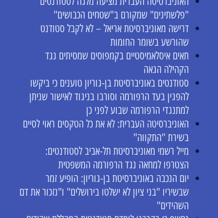
האוניברסיטה העברית מציעה מלגה לסטודנטים
"פלשתינים" שמקורם ב"שטחים הכבושים"
דרישה מאוניברסיטת אריאל – לא לקבל סטודנט
שהורשע בשומר החומות
תאים איסלאמיסטיים בקמפוסים שמסיתים נגד
הקהילה הגאה
סטודנטים באוניברסיטת בן-גוריון טוענים כי ביקשו
להפגין בעד הרפורמה וסורבו בניגוד לאישור שניתן
למתנגדי הרפורמה שבוע לפני כן
האוניברסיטה העברית: לא את כל הטקסים ראוי לסיים
בשירת "התקווה"
מייל רשמי מאוניברסיטת תל-אביב לסטודנטים:
הצטרפו למחאה נגד הרפורמה המשפטית
יום הנכבה באוניברסיטת בן-גוריון: הופיע זמר
שבשיריו "בני ציון לא ישלטו בירושלים" ו"נזכור את דם
השהידים"