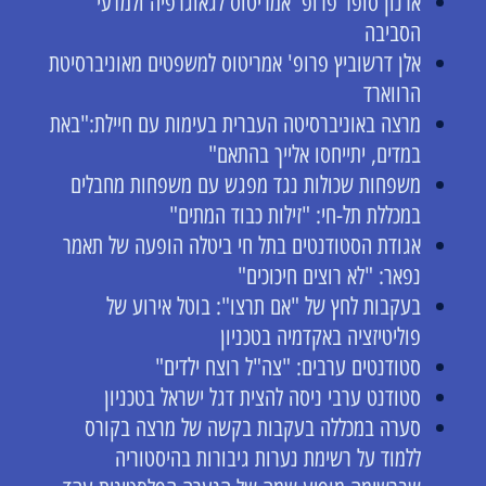
ארנון סופר פרופ' אמריטוס לגאוגרפיה ולמדעי
הסביבה
אלן דרשוביץ פרופ' אמריטוס למשפטים מאוניברסיטת
הרווארד
מרצה באוניברסיטה העברית בעימות עם חיילת:"באת
במדים, יתייחסו אלייך בהתאם"
משפחות שכולות נגד מפגש עם משפחות מחבלים
במכללת תל-חי: "זילות כבוד המתים"
אגודת הסטודנטים בתל חי ביטלה הופעה של תאמר
נפאר: "לא רוצים חיכוכים"
בעקבות לחץ של "אם תרצו": בוטל אירוע של
פוליטיזציה באקדמיה בטכניון
סטודנטים ערבים: "צה"ל רוצח ילדים"
סטודנט ערבי ניסה להצית דגל ישראל בטכניון
סערה במכללה בעקבות בקשה של מרצה בקורס
ללמוד על רשימת נערות גיבורות בהיסטוריה