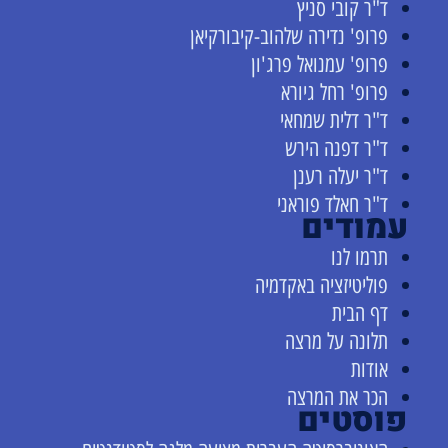
ד"ר קובי סניץ
פרופ' נדירה שלהוב-קיבורקיאן
פרופ' עמנואל פרג'ון
פרופ' רחל גיורא
ד"ר דלית שמחאי
ד"ר דפנה הירש
ד"ר יעלה רענן
ד"ר חאלד פוראני
עמודים
תרמו לנו
פוליטיזציה באקדמיה
דף הבית
תלונה על מרצה
אודות
הכר את המרצה
פוסטים