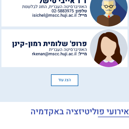
ד"ר אייבי סישל
האוניברסיטה העברית
,
החוג לבלשנות
טלפון:
02-5883975
מייל:
isichel@mscc.huji.ac.il
פרופ' שלומית רמון-קינן
האוניברסיטה העברית
מייל:
rkenan@mscc.huji.ac.il
הצג עוד
ועי פוליטיזציה באקדמיה