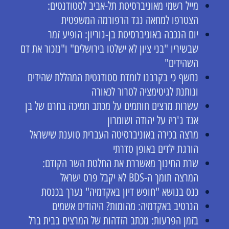
מייל רשמי מאוניברסיטת תל-אביב לסטודנטים:
הצטרפו למחאה נגד הרפורמה המשפטית
יום הנכבה באוניברסיטת בן-גוריון: הופיע זמר
שבשיריו "בני ציון לא ישלטו בירושלים" ו"נזכור את דם
השהידים"
נחשף כי בקרבנו לומדת סטודנטית המהללת שהידים
ונותנת לגיטימציה לטרור לכאורה
עשרות מרצים חותמים על מכתב תמיכה בחרם של בן
אנד ג'ריז על יהודה ושומרון
מרצה בכירה באוניברסיטה העברית טוענת שישראל
הורגת ילדים באופן סדרתי
שרת החינוך מאשררת את החלטת השר הקודם:
המרצה תומך ה-BDS לא יקבל פרס ישראל
כנס בנושא "חופש דיון באקדמיה" נערך בכנסת
הנרטיב באקדמיה: מהומות? היהודים אשמים
בזמן הפרעות: מכתב הזדהות של המרצים בבית ברל