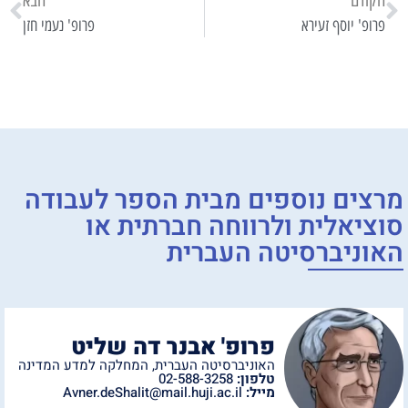
ודם
הבא
פ' יוסף זעירא
פרופ' נעמי חזן
ים נוספים מ
בית הספר לעבודה
יאלית ולרווחה חברתית
או
ניברסיטה העברית
פרופ' אבנר דה שליט
האוניברסיטה העברית
,
המחלקה למדע המדינה
טלפון:
02-588-3258
מייל:
Avner.deShalit@mail.huji.ac.il