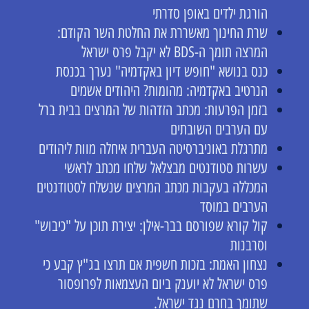
הורגת ילדים באופן סדרתי
שרת החינוך מאשררת את החלטת השר הקודם:
המרצה תומך ה-BDS לא יקבל פרס ישראל
כנס בנושא "חופש דיון באקדמיה" נערך בכנסת
הנרטיב באקדמיה: מהומות? היהודים אשמים
בזמן הפרעות: מכתב הזדהות של המרצים בבית ברל
עם הערבים השובתים
מתרגלת באוניברסיטה העברית איחלה מוות ליהודים
עשרות סטודנטים מבצלאל שלחו מכתב לראשי
המכללה בעקבות מכתב המרצים שנשלח לסטודנטים
הערבים במוסד
קול קורא שפורסם בבר-אילן: יצירת תוכן על "כיבוש"
וסרבנות
נצחון האמת: בזכות חשפית אם תרצו בג"ץ קבע כי
פרס ישראל לא יוענק ביום העצמאות לפרופסור
שתומך בחרם נגד ישראל.