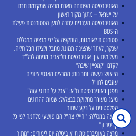
האוניברסיטה הפתוחה תארח מרצה שמקדמת חרם
על ישראל – מתוך מקור ראשון
האוניברסיטה העברית עתרה למען הסטודנטית פעילת
ה-BDS
סטודנטית לאומנות, הותקפה על ידי מרציה ממכללת
שנקר, לאחר שהציגה תמונת מחבל ולצידו חבל תליה.
מעלימים עין: אוניברסיטת תל־אביב מניחה לבל"ד
לקדם "קמפיין שיבה"
הייאוש נעשה יותר נוח: המרצים האנטי ציוניים
עוזבים לחו"ל
מפגן באוניברסיטת ת"א: "אבל על הרוגי עזה"
מיצג מעורר מחלוקת בבצלאל: שמות ההרוגים
הפלסטינים על רקע שחור
מרצה במכללה: "חיילי צה"ל הם פושעי מלחמה לפי כל
קריטריון"
מרצה באוניברסיטת ת"א ביטלה יום לימודים: "מתוך