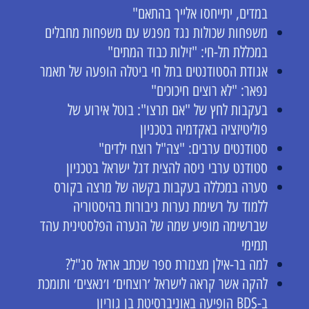
במדים, יתייחסו אלייך בהתאם"
משפחות שכולות נגד מפגש עם משפחות מחבלים
במכללת תל-חי: "זילות כבוד המתים"
אגודת הסטודנטים בתל חי ביטלה הופעה של תאמר
נפאר: "לא רוצים חיכוכים"
בעקבות לחץ של "אם תרצו": בוטל אירוע של
פוליטיזציה באקדמיה בטכניון
סטודנטים ערבים: "צה"ל רוצח ילדים"
סטודנט ערבי ניסה להצית דגל ישראל בטכניון
סערה במכללה בעקבות בקשה של מרצה בקורס
ללמוד על רשימת נערות גיבורות בהיסטוריה
שברשימה מופיע שמה של הנערה הפלסטינית עהד
תמימי
למה בר-אילן מצנזרת ספר שכתב אראל סג"ל?
להקה אשר קראה לישראל ׳רוצחים׳ ו׳נאצים׳ ותומכת
ב-BDS הופיעה באוניברסיטת בן גוריון