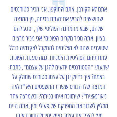
אתם לא הקורבן. אתם התוקפן. אני מכיר סטודנטים
שחוששים להביע את דעתם בכיתה, פן המרצה
שלהם, שבא מהמחנה הפוליטי שלך, יפגע להם
בציון. אתה מכיר מקרים הפוכים? אני מכיר מרצים
שטוענים שהם לא מצליחים להתקבל לאקדמיה בגלל
עמדותיהם הפוליטיות הימניות. כמה טענות הפוכות
שמעת? "הסטודנטים יודעים להגן על עצמם", כתבת.
באמת? איך בדיוק יגן על עצמו סטודנט שחולק על
המרצה שלו הגורס ששרת המשפטים היא "חלאה
ניאו־נאצית"? שיתווכח איתו בכיתה? וכשמרצה אחר
ממליץ לשבור את המפרקת של פעילי ימין, אתה היית
מעז להציג את עצמך כאיש ימין ולהתווכח איתו,