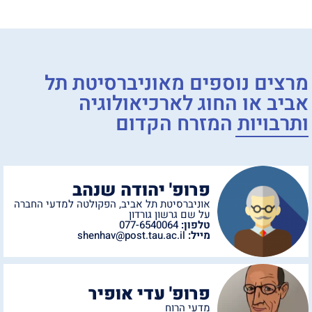
מרצים נוספים מ
אוניברסיטת תל
אביב
או
החוג לארכיאולוגיה
ותרבויות המזרח הקדום
פרופ' יהודה שנהב
אוניברסיטת תל אביב
,
הפקולטה למדעי החברה
על שם גרשון גורדון
טלפון:
077-6540064
מייל:
shenhav@post.tau.ac.il
פרופ' עדי אופיר
מדעי הרוח