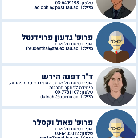
טלפון:
03-6409198
מייל:
adiophir@post.tau.ac.il
פרופ' גדעון פרוידנטל
אוניברסיטת תל אביב
מייל:
freudenthal@tauex.tau.ac.il
ד"ר דפנה הירש
אוניברסיטת תל אביב
,
האוניברסיטה הפתוחה
,
היחידה למחקר התרבות
טלפון:
09-7781107
מייל:
dafnahi@openu.ac.il
פרופ' פאול וקסלר
אוניברסיטת תל אביב
טלפון:
03-6405012
מייל:
pavlo@post.tau.ac.il