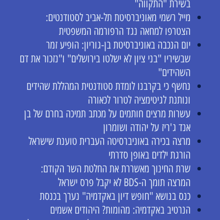
בשירת "התקווה"
מייל רשמי מאוניברסיטת תל-אביב לסטודנטים:
הצטרפו למחאה נגד הרפורמה המשפטית
יום הנכבה באוניברסיטת בן-גוריון: הופיע זמר
שבשיריו "בני ציון לא ישלטו בירושלים" ו"נזכור את דם
השהידים"
נחשף כי בקרבנו לומדת סטודנטית המהללת שהידים
ונותנת לגיטימציה לטרור לכאורה
עשרות מרצים חותמים על מכתב תמיכה בחרם של בן
אנד ג'ריז על יהודה ושומרון
מרצה בכירה באוניברסיטה העברית טוענת שישראל
הורגת ילדים באופן סדרתי
שרת החינוך מאשררת את החלטת השר הקודם:
המרצה תומך ה-BDS לא יקבל פרס ישראל
כנס בנושא "חופש דיון באקדמיה" נערך בכנסת
הנרטיב באקדמיה: מהומות? היהודים אשמים