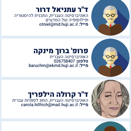
ד"ר עתניאל דרור
האוניברסיטה העברית
,
התכנית להיסטוריה
ופילוסופיה של המדעים
מייל:
otniel@md.huji.ac.il
פרופ' ברוך מינקה
האוניברסיטה העברית
טלפון:
026758407
מייל:
baruchm@ekmd.huji.ac.il
ד"ר קרולה הילפריך
האוניברסיטה העברית
,
החוג לספרות עברית
מייל:
carola.hilfrich@mail.huji.ac.il