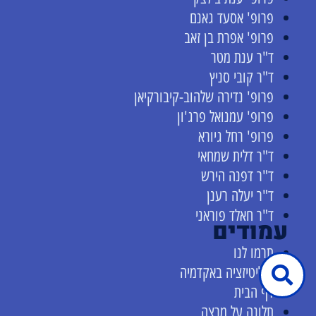
פרופ' אסעד גאנם
פרופ' אפרת בן זאב
ד"ר ענת מטר
ד"ר קובי סניץ
פרופ' נדירה שלהוב-קיבורקיאן
פרופ' עמנואל פרג'ון
פרופ' רחל גיורא
ד"ר דלית שמחאי
ד"ר דפנה הירש
ד"ר יעלה רענן
ד"ר חאלד פוראני
עמודים
תרמו לנו
פוליטיזציה באקדמיה
דף הבית
תלונה על מרצה