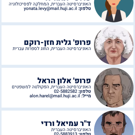
האוניברסיטה העברית
,
המחלקה לפסיכולוגיה
טלפון:
yonata.levy@mail.huji.ac.il
פרופ' גלית חזן-רוקם
האוניברסיטה העברית
,
החוג לספרות עברית
פרופ' אלון הראל
האוניברסיטה העברית
,
הפקולטה למשפטים
טלפון:
02-5882582
מייל:
alon.harel@mail.huji.ac.il
ד"ר עמיאל ורדי
האוניברסיטה העברית
טלפון:
02-5883913