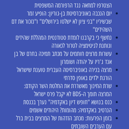
הצטרפו למחאה נגד הרפורמה המשפטית
יום הנכבה באוניברסיטת בן-גוריון: הופיע זמר
שבשיריו "בני ציון לא ישלטו בירושלים" ו"נזכור את דם
השהידים"
נחשף כי בקרבנו לומדת סטודנטית המהללת שהידים
ונותנת לגיטימציה לטרור לכאורה
עשרות מרצים חותמים על מכתב תמיכה בחרם של בן
אנד ג'ריז על יהודה ושומרון
מרצה בכירה באוניברסיטה העברית טוענת שישראל
הורגת ילדים באופן סדרתי
שרת החינוך מאשררת את החלטת השר הקודם:
המרצה תומך ה-BDS לא יקבל פרס ישראל
כנס בנושא "חופש דיון באקדמיה" נערך בכנסת
הנרטיב באקדמיה: מהומות? היהודים אשמים
בזמן הפרעות: מכתב הזדהות של המרצים בבית ברל
עם הערבים השובתים