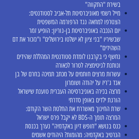
בשירת "התקווה"
מייל רשמי מאוניברסיטת תל-אביב לסטודנטים:
הצטרפו למחאה נגד הרפורמה המשפטית
יום הנכבה באוניברסיטת בן-גוריון: הופיע זמר
שבשיריו "בני ציון לא ישלטו בירושלים" ו"נזכור את דם
השהידים"
נחשף כי בקרבנו לומדת סטודנטית המהללת שהידים
ונותנת לגיטימציה לטרור לכאורה
עשרות מרצים חותמים על מכתב תמיכה בחרם של בן
אנד ג'ריז על יהודה ושומרון
מרצה בכירה באוניברסיטה העברית טוענת שישראל
הורגת ילדים באופן סדרתי
שרת החינוך מאשררת את החלטת השר הקודם:
המרצה תומך ה-BDS לא יקבל פרס ישראל
כנס בנושא "חופש דיון באקדמיה" נערך בכנסת
הנרטיב באקדמיה: מהומות? היהודים אשמים