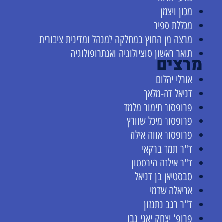
מכון ויצמן
מכללת ספיר
מרצה מן החוץ במחלקה למנהל ומדינית ציבורית
תואר ראשון סוציולוגיה ואנתרופולוגיה
מרצים
אורלי יהלום
דניאל דה-מלאך
פרופסור תימור מלמד
פרופסור מיכל שוורץ
פרופסור אווה אילוז
ד"ר תמר ברקאי
ד"ר אילנה הירסטון
סבסטיאן בן דניאל
אריאלה שדמי
ד"ר רגב נתנזון
פרופ' יצחק יאני נבו