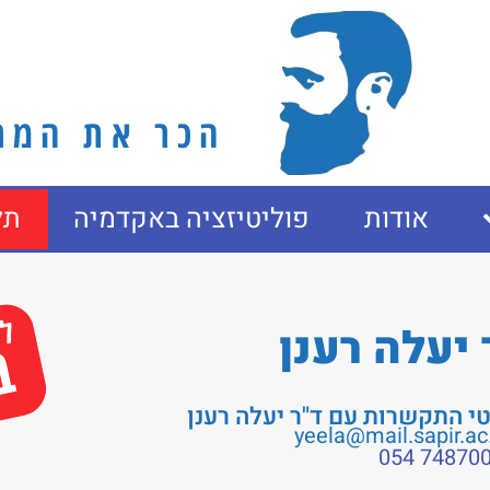
הכר את המרצ
אודות
פוליטיזציה באקדמיה
תל
לא
 יעלה רענן
ב
י התקשרות עם ד"ר יעלה רענן
yeela@mail.sapir.ac.
7487005 0