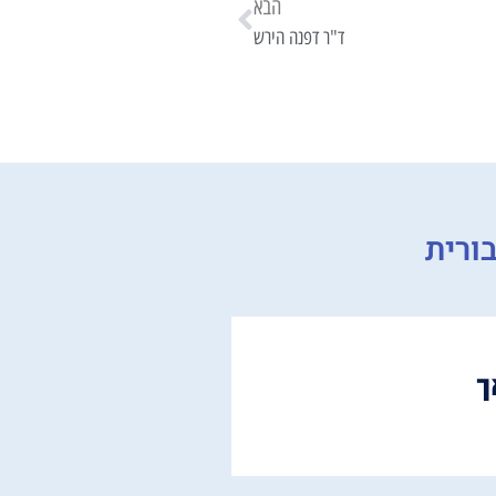
הבא
ד"ר דפנה הירש
ורית
ך