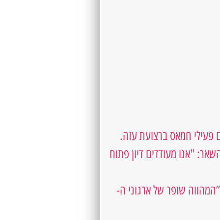
.
השאר:
"אנו מעודדים דיון פתוח
חץ בינלאומי על ישראל על מנת להפסיק את תכנית ’פראוור‘ במאמר שפורסם במגזין ”News Palestinian ,”המהווה שופר של ארגוני ה-