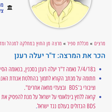
מכ
צי
מרצים
»
מכללת ספיר
»
מרצה מן החוץ במחלקה למנהל ומדינ
הכר את המרצה: ד"ר יעלה רענן
ב7/4/18 נאמה ד"ר יעלה רענן בסכנין, בנאומה הסיתה נגד מדינת ישראל והזמינה את ערביי ישראל להפגין יחד עם פעילי חמאס ברצועת עזה
חתומה על מכתב הקורא לתמוך בהחלטת אגודת האנתר
וציבורי ב־BDS ובצעדי מחאה אחרים"
.
BDS הגדולים בעולם נגד ישראל
.