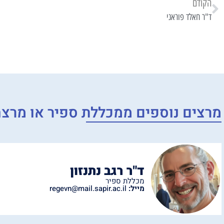
הקודם
ד"ר חאלד פוראני
מרצים נוספים מ
מכללת ספיר
או
מרצה
ד"ר רגב נתנזון
מכללת ספיר
מייל:
regevn@mail.sapir.ac.il