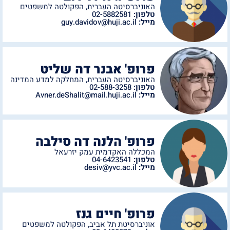
האוניברסיטה העברית
,
הפקולטה למשפטים
טלפון:
02-5882581
מייל:
guy.davidov@huji.ac.il
פרופ' אבנר דה שליט
האוניברסיטה העברית
,
המחלקה למדע המדינה
טלפון:
02-588-3258
מייל:
Avner.deShalit@mail.huji.ac.il
פרופ' הלנה דה סילבה
המכללה האקדמית עמק יזרעאל
טלפון:
04-6423541
מייל:
desiv@yvc.ac.il
פרופ' חיים גנז
אוניברסיטת תל אביב
,
הפקולטה למשפטים