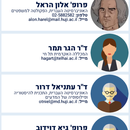
פרופ' אלון הראל
האוניברסיטה העברית
,
הפקולטה למשפטים
טלפון:
02-5882582
מייל:
alon.harel@mail.huji.ac.il
ד"ר הגר תמר
המכללה האקדמית תל חי
מייל:
hagart@telhai.ac.il
ד"ר עתניאל דרור
האוניברסיטה העברית
,
התכנית להיסטוריה
ופילוסופיה של המדעים
מייל:
otniel@md.huji.ac.il
פרופ' גיא דוידוב