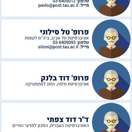
טלפון:
03-6405012
מייל:
pavlo@post.tau.ac.il
פרופ' טל סילוני
אוניברסיטת תל אביב
,
ביה"ס לשפות
טלפון:
03-6409093
מייל:
siloni@post.tau.ac.il
פרופ' דוד בלנק
אוניברסיטת חיפה
,
החוג למתמטיקה
ד"ר דוד צפתי
האוניברסיטה העברית
,
המכון למדעי החיים