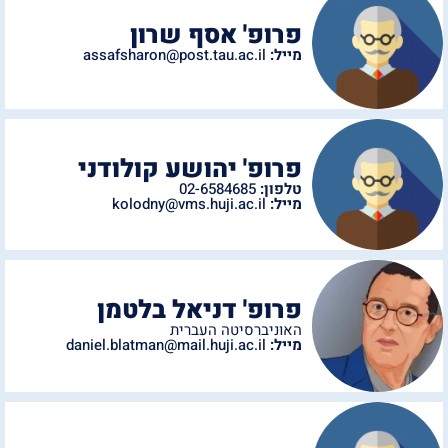
פרופ' אסף שרון
מייל:
assafsharon@post.tau.ac.il
פרופ' יהושע קולודני
טלפון:
02-6584685
מייל:
kolodny@vms.huji.ac.il
פרופ' דניאל בלטמן
האוניברסיטה העברית
מייל:
daniel.blatman@mail.huji.ac.il