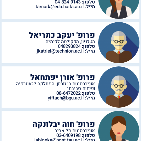
טלפון:
04-824-9143
מייל:
tamark@edu.haifa.ac.il
פרופ' יעקב כתריאל
הטכניון
,
הפקולטה לכימיה
טלפון:
048293824
מייל:
jkatriel@technion.ac.il
פרופ' אורן יפתחאל
אוניברסיטת בן גוריון
,
המחלקה לגאוגרפיה
ופיתוח סביבתי
טלפון:
08-6472022
מייל:
yiftach@bgu.ac.il
פרופ' חוה יבלונקה
אוניברסיטת תל אביב
טלפון:
03-6409198
מייל:
jablonka@post.tau.ac.il