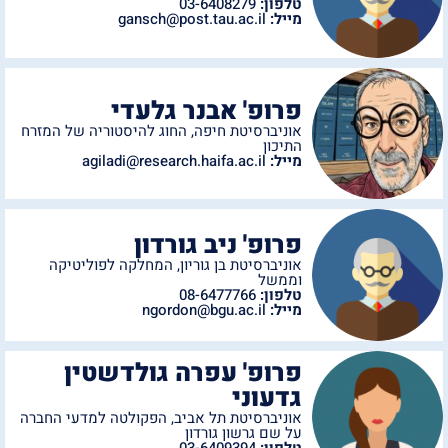
טלפון:
03-6408279
מייל:
gansch@post.tau.ac.il
פרופ' אבנר גלעדי
אוניברסיטת חיפה
,
החוג להיסטוריה של המזרח
התיכון
מייל:
agiladi@research.haifa.ac.il
פרופ' ניב גורדון
אוניברסיטת בן גוריון
,
המחלקה לפוליטיקה
וממשל
טלפון:
08-6477766
מייל:
ngordon@bgu.ac.il
פרופ' עפרה גולדשטין
גדעוני
אוניברסיטת תל אביב
,
הפקולטה למדעי החברה
על שם גרשון גורדון