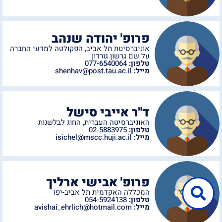
פרופ' יהודה שנהב
אוניברסיטת תל אביב
,
הפקולטה למדעי החברה
על שם גרשון גורדון
טלפון:
077-6540064
מייל:
shenhav@post.tau.ac.il
ד"ר אייבי סישל
האוניברסיטה העברית
,
החוג לבלשנות
טלפון:
02-5883975
מייל:
isichel@mscc.huji.ac.il
פרופ' אבישי ארליך
המכללה האקדמית תל אביב-יפו
טלפון:
054-5924138
מייל:
avishai_ehrlich@hotmail.com