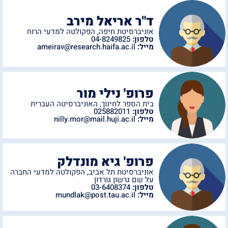
ד"ר אריאל מירב
אוניברסיטת חיפה
,
הפקולטה למדעי הרוח
טלפון:
04-8249825
מייל:
ameirav@research.haifa.ac.il
פרופ' נילי מור
בית הספר לחינוך
,
האוניברסיטה העברית
טלפון:
025882011
מייל:
nilly.mor@mail.huji.ac.il
פרופ' גיא מונדלק
אוניברסיטת תל אביב
,
הפקולטה למדעי החברה
על שם גרשון גורדון
טלפון:
03-6408374
מייל:
mundlak@post.tau.ac.il