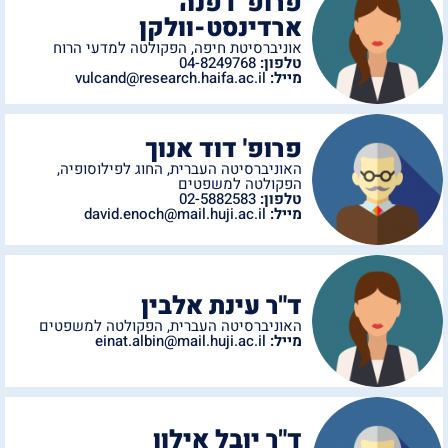
פרופ' דפנה
ארדינסט-וולקן
אוניברסיטת חיפה
,
הפקולטה למדעי הרוח
טלפון:
04-8249768
מייל:
vulcand@research.haifa.ac.il
פרופ' דוד אנוך
האוניברסיטה העברית
,
החוג לפילוסופיה
,
הפקולטה למשפטים
טלפון:
02-5882583
מייל:
david.enoch@mail.huji.ac.il
ד"ר עינת אלבין
האוניברסיטה העברית
,
הפקולטה למשפטים
מייל:
einat.albin@mail.huji.ac.il
ד"ר יובל אילון