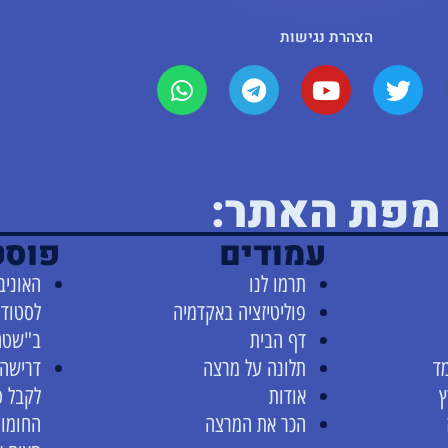
הצהרת נגישות
מפת האתר:
עמודים
פוסט
תרמו לנו
האוניב
פוליטיזציה באקדמיה
לסטודנ
דף הבית
ב"שטח
ד
תלונה על מרצה
דרישה 
ץ
אודות
לקבל 
הכר את המרצה
החומו