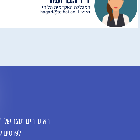
ד"ר הגר תמר
המכללה האקדמית תל חי
מייל:
hagart@telhai.ac.il
האתר הינו תוצר של "
לפרטים ע