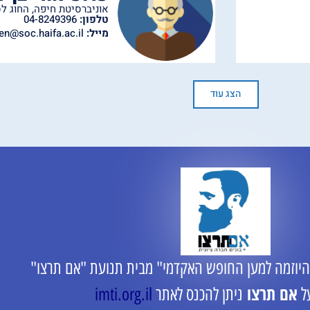
אוניברסיטת חיפה
,
החוג לס
טלפון:
04-8249396
מייל:
ben@soc.haifa.ac.il
הצג עוד
היוזמה למען החופש האקדמי" מבית תנועת "אם תרצו"
אם תרצו
ל
ניתן להכנס לאתר
imti.org.il