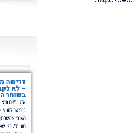
דרישה מא
– לא לקב
בשומר הח
ארגון "אם תרצו"
בדרישה למנוע א
הערבי שהשתתף 
חומות". כפי שפר