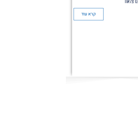
ט צלאח
קרא עוד