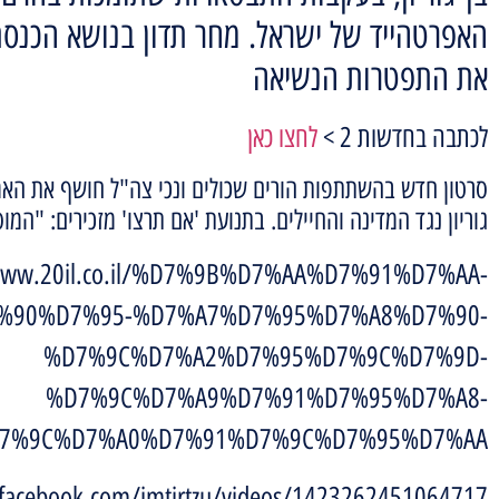
האפרטהייד של ישראל. מחר תדון בנושא הכנסת
את התפטרות הנשיאה
לכתבה בחדשות 2 >
לחצו כאן
סרטון חדש בהשתתפות הורים שכולים ונכי צה"ל חושף את האמ
גוריון נגד המדינה והחיילים. בתנועת 'אם תרצו' מזכירים: "המו
/www.20il.co.il/%D7%9B%D7%AA%D7%91%D7%AA-
%90%D7%95-%D7%A7%D7%95%D7%A8%D7%90-
%D7%9C%D7%A2%D7%95%D7%9C%D7%9D-
%D7%9C%D7%A9%D7%91%D7%95%D7%A8-
7%9C%D7%A0%D7%91%D7%9C%D7%95%D7%AA/
facebook.com/imtirtzu/videos/1423262451064717/