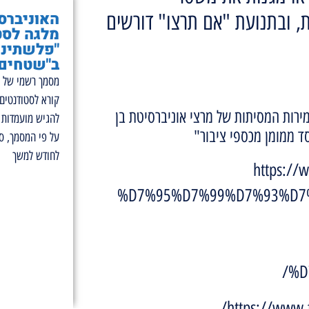
האוניברס
, ובתנועת "אם תרצו" דורשים
מלגה לסט
"פלשתיני
ב"שטחים 
מסמך רשמי של ה
קורא לסטודנטים
ירות המסיתות של מרצי אוניברסיטת בן
להגיש מועמדות ל
סד ממומן מכספי ציבור"
לחודש למשך
https:/
%D7%95%D7%99%D7%93%D7
%D
https://www.