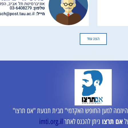
אוניברסיטת תל אביב
,
הפק
טלפון:
03-6408279
מייל:
sch@post.tau.ac.il
הצג עוד
היוזמה למען החופש האקדמי" מבית תנועת "אם תרצו"
אם תרצו
ל
ניתן להכנס לאתר
imti.org.il