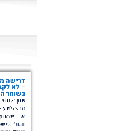
דרישה מא
– לא לקב
בשומר הח
ארגון "אם תרצו"
בדרישה למנוע א
הערבי שהשתתף 
חומות". כפי שפר