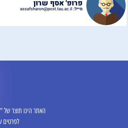
פרופ' אסף שרון
מייל:
assafsharon@post.tau.ac.il
האתר הינו תוצר של "
לפרטים ע