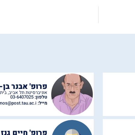
פרופ' אבנר בן-
אוניברסיטת תל אביב
,
בית 
טלפון:
03-6407025
מייל:
mos@post.tau.ac.i
פרופ' חיים גנז