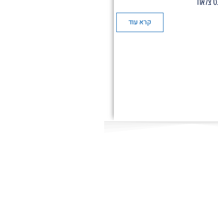
ט צלאח
קרא עוד