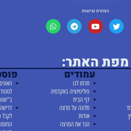
הצהרת נגישות
מפת האתר:
עמודים
פוסט
תרמו לנו
האוניב
פוליטיזציה באקדמיה
לסטודנ
דף הבית
ב"שטח
ד
תלונה על מרצה
דרישה 
ץ
אודות
לקבל 
הכר את המרצה
החומו