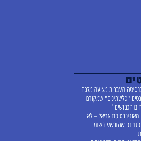
ים
רסיטה העברית מציעה מלגה
טים "פלשתינים" שמקורם
ים הכבושים"
מאוניברסיטת אריאל – לא
סטודנט שהורשע בשומר
ת