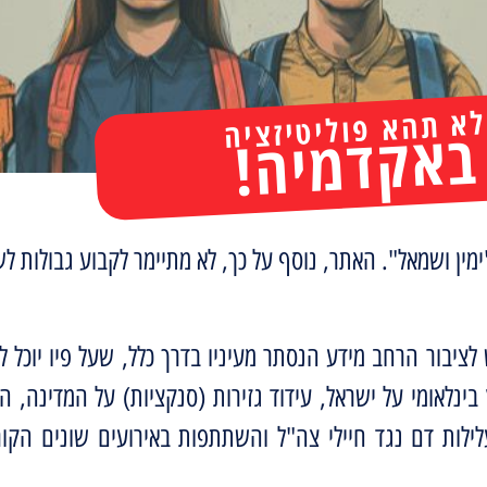
א תהא פוליטיזציה
באקדמיה!
ימין ושמאל". האתר, נוסף על כך, לא מתיימר לקבוע גבולות ל
בור הרחב מידע הנסתר מעיניו בדרך כלל, שעל פיו יוכל לל
ינלאומי על ישראל, עידוד גזירות (סנקציות) על המדינה, ה
לילות דם נגד חיילי צה"ל והשתתפות באירועים שונים הקור