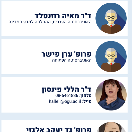
ד"ר מאיה רוזנפלד
האוניברסיטה העברית
,
המחלקה למדע המדינה
פרופ' ערן פישר
האוניברסיטה הפתוחה
ד"ר הללי פינסון
טלפון:
08-6461836
מייל:
halleli@bgu.ac.il
פרופ' גד יעקב אלגזי