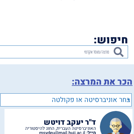
חיפוש:
הכר את המרצה:
בחר אוניברסיטה או פקולטה
ד"ר יעקב דויטש
האוניברסיטה העברית
,
החוג להיסטוריה
מייל:
msydeu@mail.huji.ac.il