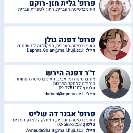
פרופ' גלית חזן-רוקם
האוניברסיטה העברית
,
החוג לספרות עברית
פרופ' דפנה גולן
האוניברסיטה העברית
,
הפקולטה למשפטים
מייל:
Daphna.Golan@mail.huji.ac.il
ד"ר דפנה הירש
אוניברסיטת תל אביב
,
האוניברסיטה הפתוחה
,
היחידה למחקר התרבות
טלפון:
09-7781107
מייל:
dafnahi@openu.ac.il
פרופ' אבנר דה שליט
האוניברסיטה העברית
,
המחלקה למדע המדינה
טלפון:
02-588-3258
מייל:
Avner.deShalit@mail.huji.ac.il