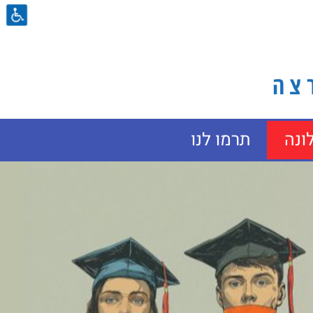
ה​
ונה
תרמו לנו