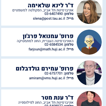
ד"ר לינא שלאימה
אוניברסיטת תל אביב
,
הפקולטה למשפטים
טלפון:
03-6407490
מייל:
slena@post.tau.ac.il
פרופ' עמנואל פרג'ון
האוניברסיטה העברית
,
החוג למתמטיקה
טלפון:
02-6584534
מייל:
farjoun@math.huji.ac.il
פרופ' עמירם גולדבלום
טלפון:
02-6757701
מייל:
amiram@vms.huji.ac.il
ד"ר ענת מטר
אוניברסיטת תל אביב
,
החוג לפילוספיה
טלפון:
03-5408977