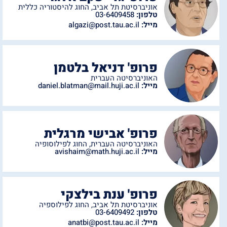
אוניברסיטת תל אביב
,
החוג להיסטוריה כללית
טלפון:
03-6409458
מייל:
algazi@post.tau.ac.il
פרופ' דניאל בלטמן
האוניברסיטה העברית
מייל:
daniel.blatman@mail.huji.ac.il
פרופ' אבישי מרגלית
האוניברסיטה העברית
,
החוג לפילוסופיה
מייל:
avishaim@math.huji.ac.il
פרופ' ענת בילצקי
אוניברסיטת תל אביב
,
החוג לפילוספיה
טלפון:
03-6409492
מייל:
anatbi@post.tau.ac.il