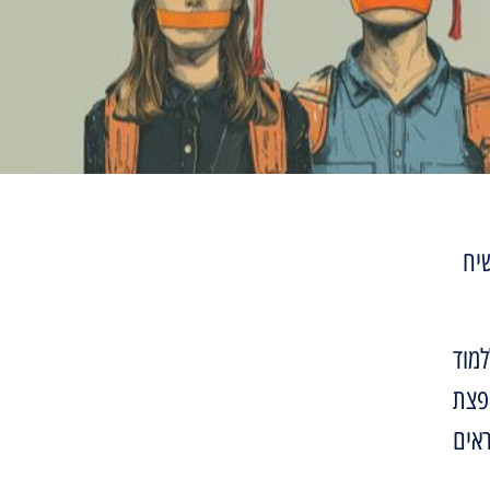
שיח
מוד
פצת
אים