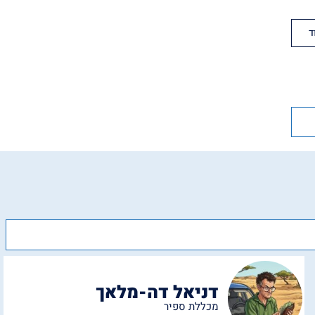
ד
דניאל דה-מלאך
מכללת ספיר